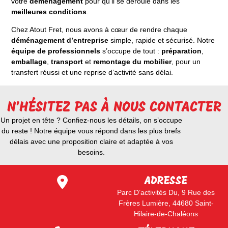
votre
déménagement
pour qu’il se déroule dans les
meilleures conditions
.
Chez Atout Fret, nous avons à cœur de rendre chaque
déménagement d’entreprise
simple, rapide et sécurisé. Notre
équipe de professionnels
s’occupe de tout :
préparation
,
emballage
,
transport
et
remontage du mobilier
, pour un
transfert réussi et une reprise d’activité sans délai.
N'HÉSITEZ PAS À NOUS CONTACTER
Un projet en tête ? Confiez-nous les détails, on s’occupe
du reste ! Notre équipe vous répond dans les plus brefs
délais avec une proposition claire et adaptée à vos
besoins.
ADRESSE
Parc D’activités Du, 9 Rue des
Frères Lumière, 44680 Saint-
Hilaire-de-Chaléons