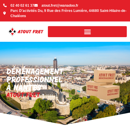
contenu
02 40 02 61 37
atout.fret@wanadoo.fr
principal
Parc D'activités Du, 9 Rue des Frères Lumière, 44680 Saint-Hilaire-de-
Chaléons
DÉMÉNAGEMENT
PROFESSIONNEL
À NANTES
ATOUT FRET